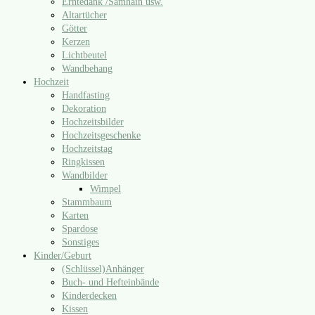
Erntedank /​Samhain usw.
Altartücher
Götter
Kerzen
Lichtbeutel
Wandbehang
Hochzeit
Handfasting
Dekoration
Hochzeitsbilder
Hochzeitsgeschenke
Hochzeitstag
Ringkissen
Wandbilder
Wimpel
Stammbaum
Karten
Spardose
Sonstiges
Kinder/​Geburt
(Schlüssel)Anhänger
Buch- und Hefteinbände
Kinderdecken
Kissen