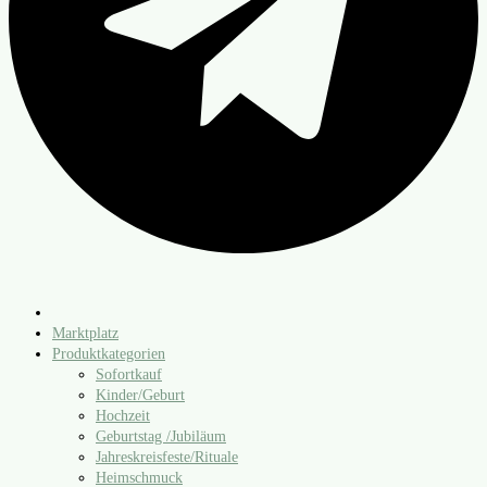
Marktplatz
Produktkategorien
Sofortkauf
Kinder/​Geburt
Hochzeit
Geburtstag /​Jubiläum
Jahreskreisfeste/​Rituale
Heimschmuck