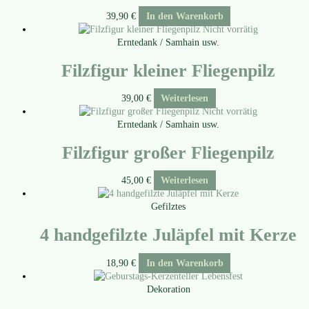
39,90
€
In den Warenkorb
Nicht vorrätig
Erntedank / Samhain usw.
Filzfigur kleiner Fliegenpilz
39,00
€
Weiterlesen
Nicht vorrätig
Erntedank / Samhain usw.
Filzfigur großer Fliegenpilz
45,00
€
Weiterlesen
Gefilztes
4 handgefilzte Juläpfel mit Kerze
18,90
€
In den Warenkorb
Dekoration