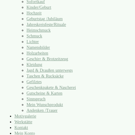
Sofortkauf
Kinder/​Geburt
Hochzeit
Geburtstag /​Jubiläum
Jahreskreisfeste/​Rituale
Heimschmuck
Schmuck
Lichter
Namensbilder
Holzarbeiten
Geschirr & Brotzeitzeug
Kleidung
Jagd & Draußen unterwegs
Taschen & Rucksäcke
Gefilztes
Geschenkpakete & Nascherei
Gutscheine & Karten
Sinnspruch
Mein Wunschprodukt
Andenken /​Trauer
Motivgalerie
Werkstätte
Kontakt
Mein Konto