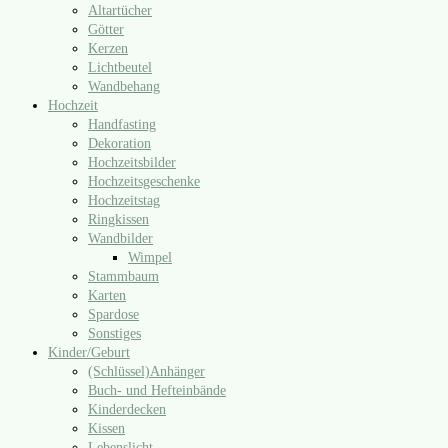
Altartücher
Götter
Kerzen
Lichtbeutel
Wandbehang
Hochzeit
Handfasting
Dekoration
Hochzeitsbilder
Hochzeitsgeschenke
Hochzeitstag
Ringkissen
Wandbilder
Wimpel
Stammbaum
Karten
Spardose
Sonstiges
Kinder/​Geburt
(Schlüssel)Anhänger
Buch- und Hefteinbände
Kinderdecken
Kissen
Lebenslicht