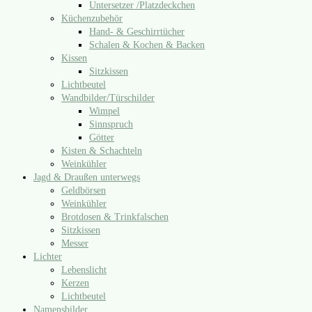
Untersetzer /​Platzdeckchen
Küchenzubehör
Hand- & Geschirrtücher
Schalen & Kochen & Backen
Kissen
Sitzkissen
Lichtbeutel
Wandbilder/​Türschilder
Wimpel
Sinnspruch
Götter
Kisten & Schachteln
Weinkühler
Jagd & Draußen unterwegs
Geldbörsen
Weinkühler
Brotdosen & Trinkfalschen
Sitzkissen
Messer
Lichter
Lebenslicht
Kerzen
Lichtbeutel
Namensbilder