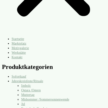
Startseite
Marktplatz
Motivgalerie
Werkstätte
Kontakt
Produktkategorien
Sofortkauf
Jahreskreisfeste/​Rituale
Imbolc
Ostara /​Ostern
Muttertag
Midsommer /​Sommersonnenwende
Jul