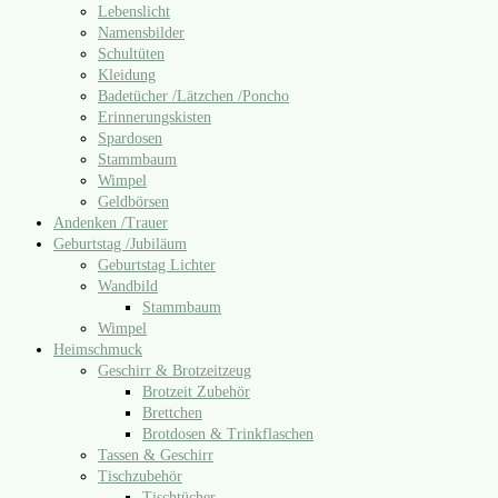
Lebenslicht
Namensbilder
Schultüten
Kleidung
Badetücher /​Lätzchen /​Poncho
Erinnerungskisten
Spardosen
Stammbaum
Wimpel
Geldbörsen
Andenken /​Trauer
Geburtstag /​Jubiläum
Geburtstag Lichter
Wandbild
Stammbaum
Wimpel
Heimschmuck
Geschirr & Brotzeitzeug
Brotzeit Zubehör
Brettchen
Brotdosen & Trinkflaschen
Tassen & Geschirr
Tischzubehör
Tischtücher