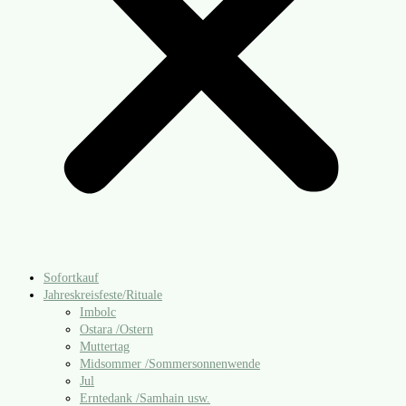
Sofortkauf
Jahreskreisfeste/​Rituale
Imbolc
Ostara /​Ostern
Muttertag
Midsommer /​Sommersonnenwende
Jul
Erntedank /​Samhain usw.