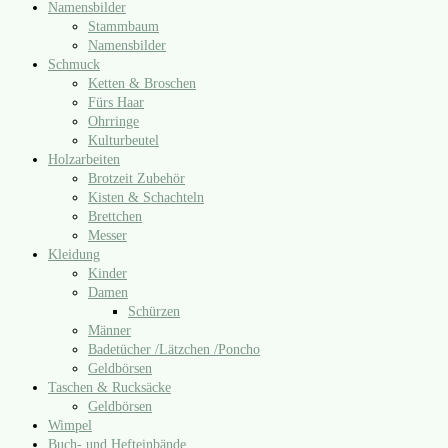
Namensbilder
Stammbaum
Namensbilder
Schmuck
Ketten & Broschen
Fürs Haar
Ohrringe
Kulturbeutel
Holzarbeiten
Brotzeit Zubehör
Kisten & Schachteln
Brettchen
Messer
Kleidung
Kinder
Damen
Schürzen
Männer
Badetücher /​Lätzchen /​Poncho
Geldbörsen
Taschen & Rucksäcke
Geldbörsen
Wimpel
Buch- und Hefteinbände