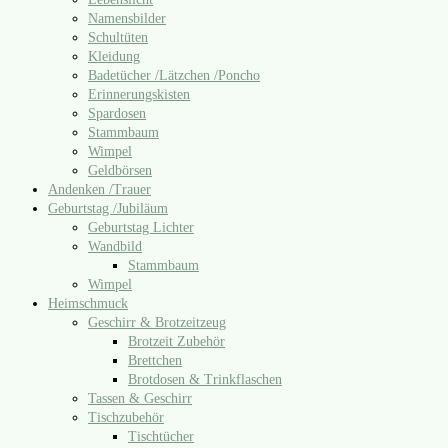
Namensbilder
Schultüten
Kleidung
Badetücher /​Lätzchen /​Poncho
Erinnerungskisten
Spardosen
Stammbaum
Wimpel
Geldbörsen
Andenken /​Trauer
Geburtstag /​Jubiläum
Geburtstag Lichter
Wandbild
Stammbaum
Wimpel
Heimschmuck
Geschirr & Brotzeitzeug
Brotzeit Zubehör
Brettchen
Brotdosen & Trinkflaschen
Tassen & Geschirr
Tischzubehör
Tischtücher