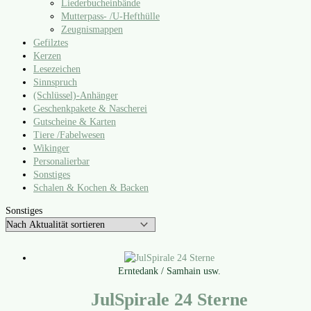
Liederbucheinbände
Mutterpass- /​U‑Hefthülle
Zeugnismappen
Gefilztes
Kerzen
Lesezeichen
Sinnspruch
(Schlüssel)-Anhänger
Geschenkpakete & Nascherei
Gutscheine & Karten
Tiere /​Fabelwesen
Wikinger
Personalierbar
Sonstiges
Schalen & Kochen & Backen
Sonstiges
Erntedank / Samhain usw.
JulSpirale 24 Sterne