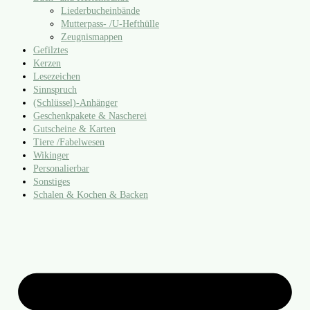
Liederbucheinbände
Mutterpass- /​U‑Hefthülle
Zeugnismappen
Gefilztes
Kerzen
Lesezeichen
Sinnspruch
(Schlüssel)-Anhänger
Geschenkpakete & Nascherei
Gutscheine & Karten
Tiere /​Fabelwesen
Wikinger
Personalierbar
Sonstiges
Schalen & Kochen & Backen