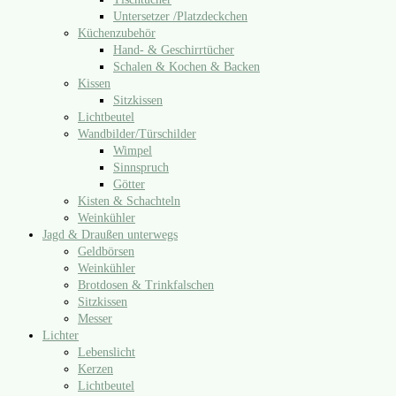
Untersetzer /​Platzdeckchen
Küchenzubehör
Hand- & Geschirrtücher
Schalen & Kochen & Backen
Kissen
Sitzkissen
Lichtbeutel
Wandbilder/​Türschilder
Wimpel
Sinnspruch
Götter
Kisten & Schachteln
Weinkühler
Jagd & Draußen unterwegs
Geldbörsen
Weinkühler
Brotdosen & Trinkfalschen
Sitzkissen
Messer
Lichter
Lebenslicht
Kerzen
Lichtbeutel