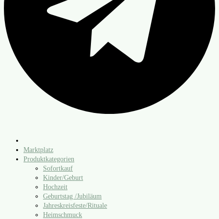
Marktplatz
Produktkategorien
Sofortkauf
Kinder/​Geburt
Hochzeit
Geburtstag /​Jubiläum
Jahreskreisfeste/​Rituale
Heimschmuck