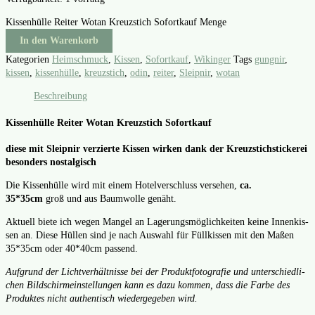
Kissenhülle Reiter Wotan Kreuzstich Sofortkauf Menge
In den Warenkorb
Kategorien
Heimschmuck
,
Kissen
,
Sofortkauf
,
Wikinger
Tags
gungnir
,
kissen
,
kissenhülle
,
kreuzstich
,
odin
,
reiter
,
Sleipnir
,
wotan
Beschreibung
Kissenhülle Reiter Wotan Kreuzstich Sofortkauf
die­se mit Sleip­nir ver­zier­te Kis­sen wir­ken dank der Kreuz­stich­sti­cke­rei
beson­ders nost­al­gisch
Die Kis­sen­hül­le wird mit einem Hotel­ver­schluss ver­se­hen,
ca.
35*35cm
groß und aus Baum­wol­le genäht.
Aktu­ell bie­te ich wegen Man­gel an Lage­rungs­mög­lich­kei­ten kei­ne Innen­kis­
sen an. Die­se Hül­len sind je nach Aus­wahl für Füll­kis­sen mit den Maßen
35*35cm oder 40*40cm pas­send.
Auf­grund der Licht­ver­hält­nis­se bei der Pro­dukt­fo­to­gra­fie und unter­schied­li­
chen Bild­schirm­ein­stel­lun­gen kann es dazu kom­men, dass die Far­be des
Pro­duk­tes nicht authen­tisch wie­der­ge­ge­ben wird.