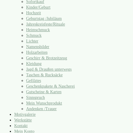
Sofortkauf
Kinder/​Geburt
Hochzeit
Geburtstag /​Jubiläum
Jahreskreisfeste/​Rituale
Heimschmuck
Schmuck
Lichter
Namensbilder
Holzarbeiten
Geschirr & Brotzeitzeug
Kleidung
Jagd & Draußen unterwegs
Taschen & Rucksäcke
Gefilztes
Geschenkpakete & Nascherei
Gutscheine & Karten
Sinnspruch
Mein Wunschprodukt
Andenken /​Trauer
Motivgalerie
Werkstätte
Kontakt
Mein Konto