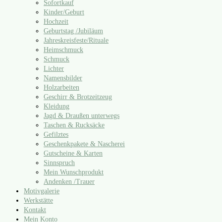
Sofortkauf
Kinder/​Geburt
Hochzeit
Geburtstag /​Jubiläum
Jahreskreisfeste/​Rituale
Heimschmuck
Schmuck
Lichter
Namensbilder
Holzarbeiten
Geschirr & Brotzeitzeug
Kleidung
Jagd & Draußen unterwegs
Taschen & Rucksäcke
Gefilztes
Geschenkpakete & Nascherei
Gutscheine & Karten
Sinnspruch
Mein Wunschprodukt
Andenken /​Trauer
Motivgalerie
Werkstätte
Kontakt
Mein Konto