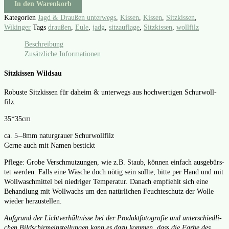
In den Warenkorb
Kategorien
Jagd & Draußen unterwegs
,
Kissen
,
Kissen
,
Sitzkissen
,
Wikinger
Tags
draußen
,
Eule
,
jadg
,
sitzauflage
,
Sitzkissen
,
wollfilz
Beschreibung
Zusätzliche Informationen
Sitzkissen Wildsau
Robus­te Sitz­kis­sen für daheim & unter­wegs aus hoch­wer­ti­gen Schur­woll­
filz.
35*35cm
ca. 5 – 8mm natur­grau­er Schur­woll­filz
Ger­ne auch mit Namen bestickt
Pfle­ge: Gro­be Ver­schmut­zun­gen, wie z.B. Staub, kön­nen ein­fach aus­ge­bürs­
tet wer­den. Falls eine Wäsche doch nötig sein soll­te, bit­te per Hand und mit
Woll­wasch­mit­tel bei nied­ri­ger Tem­pe­ra­tur. Danach emp­fiehlt sich eine
Behand­lung mit Woll­wachs um den natür­li­chen Feuch­te­schutz der Wol­le
wie­der her­zu­stel­len.
Auf­grund der Licht­ver­hält­nis­se bei der Pro­dukt­fo­to­gra­fie und unter­schied­li­
chen Bild­schirm­ein­stel­lun­gen kann es dazu kom­men, dass die Far­be des