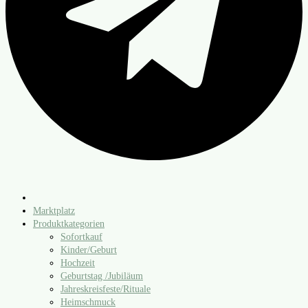
Marktplatz
Produktkategorien
Sofortkauf
Kinder/​Geburt
Hochzeit
Geburtstag /​Jubiläum
Jahreskreisfeste/​Rituale
Heimschmuck