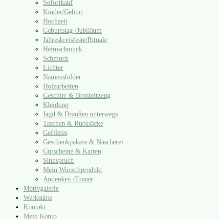
Sofortkauf
Kinder/​Geburt
Hochzeit
Geburtstag /​Jubiläum
Jahreskreisfeste/​Rituale
Heimschmuck
Schmuck
Lichter
Namensbilder
Holzarbeiten
Geschirr & Brotzeitzeug
Kleidung
Jagd & Draußen unterwegs
Taschen & Rucksäcke
Gefilztes
Geschenkpakete & Nascherei
Gutscheine & Karten
Sinnspruch
Mein Wunschprodukt
Andenken /​Trauer
Motivgalerie
Werkstätte
Kontakt
Mein Konto