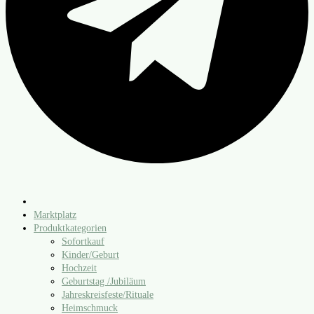
Marktplatz
Produktkategorien
Sofortkauf
Kinder/​Geburt
Hochzeit
Geburtstag /​Jubiläum
Jahreskreisfeste/​Rituale
Heimschmuck