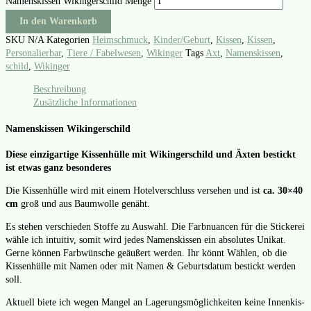
Namenskissen Wikingerschild Menge
In den Warenkorb
SKU
N/A
Kategorien
Heimschmuck
,
Kinder/Geburt
,
Kissen
,
Kissen
,
Personalierbar
,
Tiere / Fabelwesen
,
Wikinger
Tags
Axt
,
Namenskissen
,
schild
,
Wikinger
Beschreibung
Zusätzliche Informationen
Namenskissen Wikingerschild
Die­se ein­zig­ar­ti­ge Kis­sen­hül­le mit Wikin­ger­schild und Äxten bestickt
ist etwas ganz beson­de­res
Die Kis­sen­hül­le wird mit einem Hotel­ver­schluss ver­se­hen und ist
ca. 30×40
cm
groß und aus Baum­wol­le genäht.
Es ste­hen ver­schie­den Stof­fe zu Aus­wahl. Die Farb­nu­an­cen für die Sti­cke­rei
wäh­le ich intui­tiv, somit wird jedes Namens­kis­sen ein abso­lu­tes Uni­kat.
Ger­ne kön­nen Farb­wün­sche geäu­ßert wer­den. Ihr könnt Wäh­len, ob die
Kis­sen­hül­le mit Namen oder mit Namen & Geburts­da­tum bestickt wer­den
soll.
Aktu­ell bie­te ich wegen Man­gel an Lage­rungs­mög­lich­kei­ten kei­ne Innen­kis­