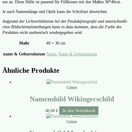
sen an. Die­se Hül­le ist pas­send für Füll­kis­sen mit den Maßen 30*40cm.
Je nach Namens­län­ge und Optik kann die Schrift­art abwei­chen.
Auf­grund der Licht­ver­hält­nis­se bei der Pro­dukt­fo­to­gra­fie und unter­schied­li­
chen Bild­schirm­ein­stel­lun­gen kann es dazu kom­men, dass die Far­be des
Pro­duk­tes nicht authen­tisch wie­der­ge­ge­ben wird.
Maße
40 × 30 cm
name & Geburtsdatum
Name
,
Name & Geburtsdatum
Ähnliche Produkte
Götter
Namensbild Wikingerschild
46,00
€
In den Warenkorb
Götter