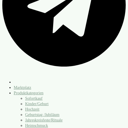
Marktplatz
Produktkategorien
Sofortkauf
Kinder/​Geburt
Hochzeit
Geburtstag /​Jubiläum
Jahreskreisfeste/​Rituale
Heimschmuck