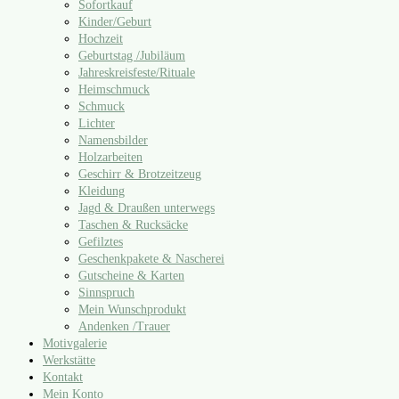
Sofortkauf
Kinder/​Geburt
Hochzeit
Geburtstag /​Jubiläum
Jahreskreisfeste/​Rituale
Heimschmuck
Schmuck
Lichter
Namensbilder
Holzarbeiten
Geschirr & Brotzeitzeug
Kleidung
Jagd & Draußen unterwegs
Taschen & Rucksäcke
Gefilztes
Geschenkpakete & Nascherei
Gutscheine & Karten
Sinnspruch
Mein Wunschprodukt
Andenken /​Trauer
Motivgalerie
Werkstätte
Kontakt
Mein Konto