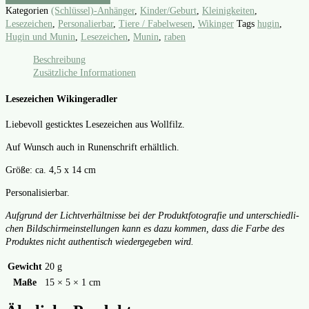
Kategorien
(Schlüssel)-Anhänger
,
Kinder/Geburt
,
Kleinigkeiten
,
Lesezeichen
,
Personalierbar
,
Tiere / Fabelwesen
,
Wikinger
Tags
hugin
,
Hugin und Munin
,
Lesezeichen
,
Munin
,
raben
Beschreibung
Zusätzliche Informationen
Lesezeichen Wikingeradler
Lie­be­voll gestick­tes Lese­zei­chen aus Woll­filz.
Auf Wunsch auch in Runen­schrift erhält­lich.
Grö­ße: ca. 4,5 x 14 cm
Per­so­na­li­sier­bar.
Auf­grund der Licht­ver­hält­nis­se bei der Pro­dukt­fo­to­gra­fie und unter­schied­li­
chen Bild­schirm­ein­stel­lun­gen kann es dazu kom­men, dass die Far­be des
Pro­duk­tes nicht authen­tisch wie­der­ge­ge­ben wird.
Gewicht
20 g
Maße
15 × 5 × 1 cm