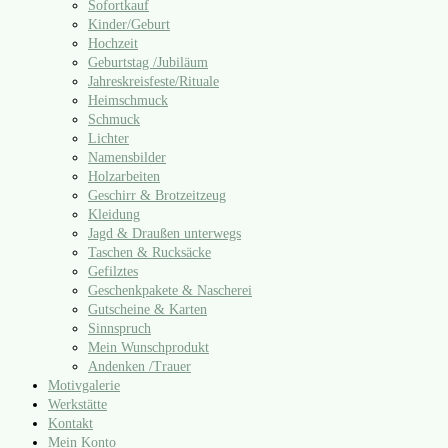
Sofortkauf
Kinder/​Geburt
Hochzeit
Geburtstag /​Jubiläum
Jahreskreisfeste/​Rituale
Heimschmuck
Schmuck
Lichter
Namensbilder
Holzarbeiten
Geschirr & Brotzeitzeug
Kleidung
Jagd & Draußen unterwegs
Taschen & Rucksäcke
Gefilztes
Geschenkpakete & Nascherei
Gutscheine & Karten
Sinnspruch
Mein Wunschprodukt
Andenken /​Trauer
Motivgalerie
Werkstätte
Kontakt
Mein Konto