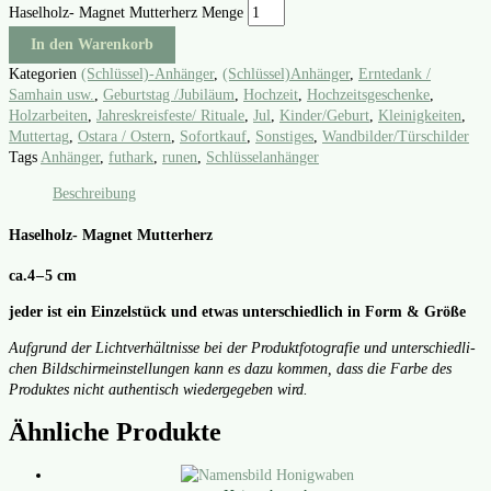
Haselholz- Magnet Mutterherz Menge
In den Warenkorb
Kategorien
(Schlüssel)-Anhänger
,
(Schlüssel)Anhänger
,
Erntedank /
Samhain usw.
,
Geburtstag /Jubiläum
,
Hochzeit
,
Hochzeitsgeschenke
,
Holzarbeiten
,
Jahreskreisfeste/ Rituale
,
Jul
,
Kinder/Geburt
,
Kleinigkeiten
,
Muttertag
,
Ostara / Ostern
,
Sofortkauf
,
Sonstiges
,
Wandbilder/Türschilder
Tags
Anhänger
,
futhark
,
runen
,
Schlüsselanhänger
Beschreibung
Haselholz- Magnet Mutterherz
ca.4 – 5 cm
jeder ist ein Ein­zel­stück und etwas unter­schied­lich in Form & Grö­ße
Auf­grund der Licht­ver­hält­nis­se bei der Pro­dukt­fo­to­gra­fie und unter­schied­li­
chen Bild­schirm­ein­stel­lun­gen kann es dazu kom­men, dass die Far­be des
Pro­duk­tes nicht authen­tisch wie­der­ge­ge­ben wird.
Ähnliche Produkte