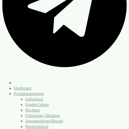
Marktplatz
Produktkategorien
Sofortkauf
Kinder/​Geburt
Hochzeit
Geburtstag /​Jubiläum
Jahreskreisfeste/​Rituale
Heimschmuck