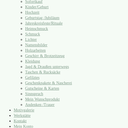
Sofortkauf
Kinder/​Geburt
Hochzeit
Geburtstag /​Jubiläum
Jahreskreisfeste/​Rituale
Heimschmuck
Schmuck
Lichter
Namensbilder
Holzarbeiten
Geschirr & Brotzeitzeug
Kleidung
Jagd & Draußen unterwegs
Taschen & Rucksäcke
Gefilztes
Geschenkpakete & Nascherei
Gutscheine & Karten
Sinnspruch
Mein Wunschprodukt
Andenken /​Trauer
Motivgalerie
Werkstätte
Kontakt
Mein Konto