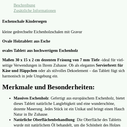
Beschreibung
Zusätzliche Informationen
Eschenschale Kindersegen
klei­ne gedrech­sel­te Eichen­holz­scha­len mit Gra­vur
Ova­le Holz­ta­blett aus Esche
ova­les Tablett aus hoch­wer­ti­gem Eschen­holz
Maßen 30 x 15 x 2 cm dezen­ten Frä­sung von 7 mm Tie­fe
‑ide­al für viel­
sei­ti­ge Ver­wen­dun­gen in Ihrem Zuhau­se. Ob als ele­gan­tes
Ser­vier­brett für
Käse und Häpp­chen
oder als stil­vol­les Deko­ele­ment – das Tablett fügt sich
har­mo­nisch in jede Umge­bung ein.
Merkmale und Besonderheiten:
Mas­si­ves Eschen­holz
: Gefer­tigt aus euro­päi­schem Eschen­holz, bie­tet
die­ses Tablett natür­li­che Lang­le­big­keit und eine wun­der­schö­ne,
dezen­te Mase­rung. Jedes Stück ist ein Uni­kat und bringt einen Hauch
Natur in Ihr Zuhau­se.
Natür­li­che Ober­flä­chen­be­hand­lung
: Die Ober­flä­che des Tabletts
wur­de mit natür­li­chem Öl behan­delt, um die Schön­heit des Hol­zes