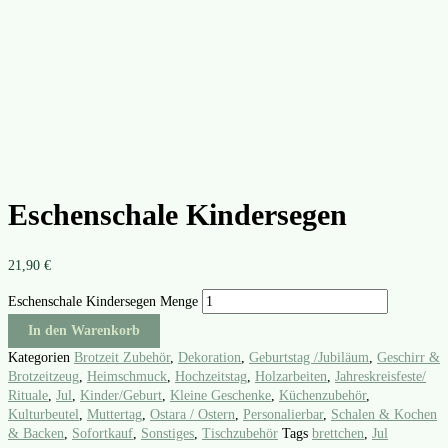
Eschenschale Kindersegen
21,90
€
Eschenschale Kindersegen Menge
In den Warenkorb
Kategorien
Brotzeit Zubehör
,
Dekoration
,
Geburtstag /Jubiläum
,
Geschirr &
Brotzeitzeug
,
Heimschmuck
,
Hochzeitstag
,
Holzarbeiten
,
Jahreskreisfeste/
Rituale
,
Jul
,
Kinder/Geburt
,
Kleine Geschenke
,
Küchenzubehör
,
Kulturbeutel
,
Muttertag
,
Ostara / Ostern
,
Personalierbar
,
Schalen & Kochen
& Backen
,
Sofortkauf
,
Sonstiges
,
Tischzubehör
Tags
brettchen
,
Jul