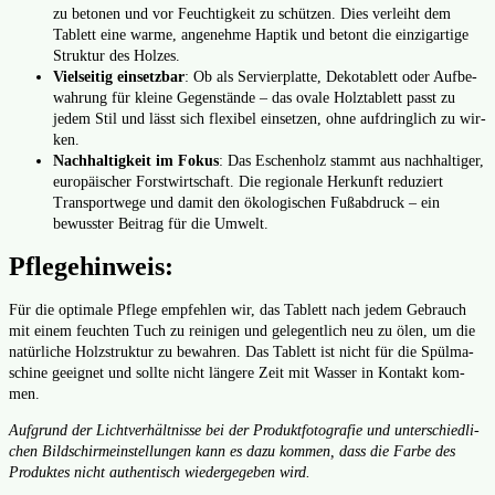
zu beto­nen und vor Feuch­tig­keit zu schüt­zen. Dies ver­leiht dem
Tablett eine war­me, ange­neh­me Hap­tik und betont die ein­zig­ar­ti­ge
Struk­tur des Hol­zes.
Viel­sei­tig ein­setz­bar
: Ob als Ser­vier­plat­te, Deko­ta­blett oder Auf­be­
wah­rung für klei­ne Gegen­stän­de – das ova­le Holz­ta­blett passt zu
jedem Stil und lässt sich fle­xi­bel ein­set­zen, ohne auf­dring­lich zu wir­
ken.
Nach­hal­tig­keit im Fokus
: Das Eschen­holz stammt aus nach­hal­ti­ger,
euro­päi­scher Forst­wirt­schaft. Die regio­na­le Her­kunft redu­ziert
Trans­port­we­ge und damit den öko­lo­gi­schen Fuß­ab­druck – ein
bewuss­ter Bei­trag für die Umwelt.
Pflegehinweis:
Für die opti­ma­le Pfle­ge emp­feh­len wir, das Tablett nach jedem Gebrauch
mit einem feuch­ten Tuch zu rei­ni­gen und gele­gent­lich neu zu ölen, um die
natür­li­che Holz­struk­tur zu bewah­ren. Das Tablett ist nicht für die Spül­ma­
schi­ne geeig­net und soll­te nicht län­ge­re Zeit mit Was­ser in Kon­takt kom­
men.
Auf­grund der Licht­ver­hält­nis­se bei der Pro­dukt­fo­to­gra­fie und unter­schied­li­
chen Bild­schirm­ein­stel­lun­gen kann es dazu kom­men, dass die Far­be des
Pro­duk­tes nicht authen­tisch wie­der­ge­ge­ben wird.