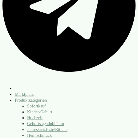
Marktplatz
Produktkategorien
Sofortkauf
Kinder/​Geburt
Hochzeit
Geburtstag /​Jubiläum
Jahreskreisfeste/​Rituale
Heimschmuck