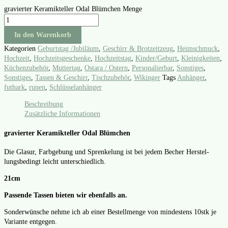
gravierter Keramikteller Odal Blümchen Menge
In den Warenkorb
Kategorien
Geburtstag /Jubiläum
,
Geschirr & Brotzeitzeug
,
Heimschmuck
,
Hochzeit
,
Hochzeitsgeschenke
,
Hochzeitstag
,
Kinder/Geburt
,
Kleinigkeiten
,
Küchenzubehör
,
Muttertag
,
Ostara / Ostern
,
Personalierbar
,
Sonstiges
,
Sonstiges
,
Tassen & Geschirr
,
Tischzubehör
,
Wikinger
Tags
Anhänger
,
futhark
,
runen
,
Schlüsselanhänger
Beschreibung
Zusätzliche Informationen
gravierter Keramikteller Odal Blümchen
Die Gla­sur, Farb­ge­bung und Spren­ke­lung ist bei jedem Becher Her­stel­
lungs­be­dingt leicht unter­schied­lich.
21cm
Pas­sen­de Tas­sen bie­ten wir eben­falls an.
Son­der­wün­sche neh­me ich ab einer Bestell­men­ge von min­des­tens 10stk je
Vari­an­te ent­ge­gen.