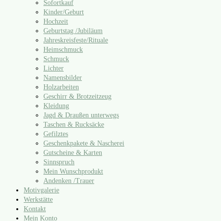
Sofortkauf
Kinder/​Geburt
Hochzeit
Geburtstag /​Jubiläum
Jahreskreisfeste/​Rituale
Heimschmuck
Schmuck
Lichter
Namensbilder
Holzarbeiten
Geschirr & Brotzeitzeug
Kleidung
Jagd & Draußen unterwegs
Taschen & Rucksäcke
Gefilztes
Geschenkpakete & Nascherei
Gutscheine & Karten
Sinnspruch
Mein Wunschprodukt
Andenken /​Trauer
Motivgalerie
Werkstätte
Kontakt
Mein Konto