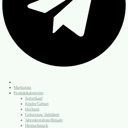
Marktplatz
Produktkategorien
Sofortkauf
Kinder/​Geburt
Hochzeit
Geburtstag /​Jubiläum
Jahreskreisfeste/​Rituale
Heimschmuck