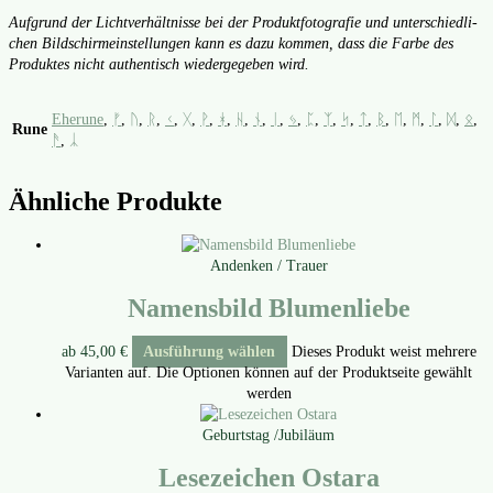
Auf­grund der Licht­ver­hält­nis­se bei der Pro­dukt­fo­to­gra­fie und unter­schied­li­
chen Bild­schirm­ein­stel­lun­gen kann es dazu kom­men, dass die Far­be des
Pro­duk­tes nicht authen­tisch wie­der­ge­ge­ben wird.
Eherune
,
ᚠ
,
ᚢ
,
ᚱ
,
ᚲ
,
ᚷ
,
ᚹ
,
ᚼ
,
ᚺ
,
ᚾ
,
ᛁ
,
ᛃ
,
ᛈ
,
ᛉ
,
ᛋ
,
ᛏ
,
ᛒ
,
ᛖ
,
ᛗ
,
ᛚ
,
ᛞ
,
ᛟ
,
Rune
ᚫ
,
ᛣ
Ähnliche Produkte
Andenken / Trauer
Namensbild Blumenliebe
ab
45,00
€
Ausführung wählen
Dieses Produkt weist mehrere
Varianten auf. Die Optionen können auf der Produktseite gewählt
werden
Geburtstag /Jubiläum
Lesezeichen Ostara