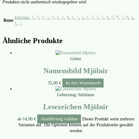
Pro­duk­tes nicht authen­tisch wie­der­ge­ge­ben wird.
Eherune
,
ᚠ
,
ᚢ
,
ᚱ
,
ᚲ
,
ᚷ
,
ᚹ
,
ᚼ
,
ᚺ
,
ᚾ
,
ᛁ
,
ᛃ
,
ᛈ
,
ᛉ
,
ᛋ
,
ᛏ
,
ᛒ
,
ᛖ
,
ᛗ
,
ᛚ
,
ᛞ
,
ᛟ
,
Rune
ᚫ
,
ᛣ
Ähnliche Produkte
Götter
Namensbild Mjölnir
35,00
€
In den Warenkorb
Geburtstag /Jubiläum
Lesezeichen Mjölnir
ab
14,90
€
Ausführung wählen
Dieses Produkt weist mehrere
Varianten auf. Die Optionen können auf der Produktseite gewählt
werden