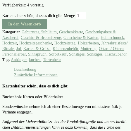
Verfügbarkeit:
4 vorrätig
Kartenhalter schön, dass es dich gibt Menge
In den Warenkorb
Kategorien
Geburtstag /Jubiläum
,
Geschenkkarte
,
Geschenkpakete &
Nascherei
,
Geschirr & Brotzeitzeug
,
Gutscheine & Karten
,
Heimschmuck
,
Hochzeit
,
Hochzeitsgeschenke
,
Hochzeitstag
,
Holzarbeiten
,
Jahreskreisfeste/
Rituale
,
Jul
,
Karten & Grüße
,
Küchenzubehör
,
Muttertag
,
Ostara / Ostern
,
Personalierbar
,
Sinnspruch
,
Sofortkauf
,
Sonstiges
,
Sonstiges
,
Tischzubehör
Tags
Anhänger
,
kuchen
,
Tortenhebr
Beschreibung
Zusätzliche Informationen
Kartenhalter schön, dass es dich gibt
Buchen­holz Kar­ten oder Bil­derhal­ter.
Son­der­wün­sche neh­me ich ab einer Bestell­men­ge von min­des­tens 4stk je
Vari­an­te ent­ge­gen.
Auf­grund der Licht­ver­hält­nis­se bei der Pro­dukt­fo­to­gra­fie und unter­schied­li­
chen Bild­schirm­ein­stel­lun­gen kann es dazu kom­men, dass die Far­be des