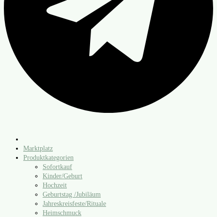
Marktplatz
Produktkategorien
Sofortkauf
Kinder/​Geburt
Hochzeit
Geburtstag /​Jubiläum
Jahreskreisfeste/​Rituale
Heimschmuck