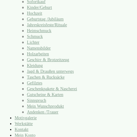
Sofortkauf
Kinder/​Geburt
Hochzeit
Geburtstag /​Jubiläum
Jahreskreisfeste/​Rituale
Heimschmuck
Schmuck
Lichter
Namensbilder
Holzarbeiten
Geschirr & Brotzeitzeug
Kleidung
Jagd & Draußen unterwegs
Taschen & Rucksäcke
Gefilztes
Geschenkpakete & Nascherei
Gutscheine & Karten
Sinnspruch
Mein Wunschprodukt
Andenken /​Trauer
Motivgalerie
Werkstätte
Kontakt
Mein Konto