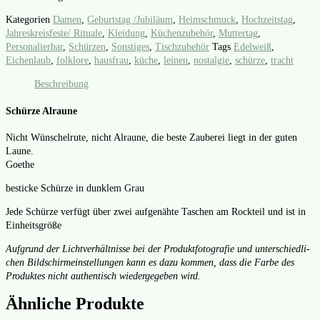
Kategorien
Damen
,
Geburtstag /Jubiläum
,
Heimschmuck
,
Hochzeitstag
,
Jahreskreisfeste/ Rituale
,
Kleidung
,
Küchenzubehör
,
Muttertag
,
Personalierbar
,
Schürzen
,
Sonstiges
,
Tischzubehör
Tags
Edelweiß
,
Eichenlaub
,
folklore
,
hausfrau
,
küche
,
leinen
,
nostalgie
,
schürze
,
tracht
Beschreibung
Schürze A
lraune
Nicht Wün­schel­ru­te, nicht Alrau­ne, die bes­te Zau­be­rei liegt in der guten
Lau­ne.
Goe­the
besti­cke Schür­ze in dunk­lem Grau
Jede Schür­ze ver­fügt über zwei auf­ge­näh­te Taschen am Rock­teil und ist in
Ein­heits­grö­ße
Auf­grund der Licht­ver­hält­nis­se bei der Pro­dukt­fo­to­gra­fie und unter­schied­li­
chen Bild­schirm­ein­stel­lun­gen kann es dazu kom­men, dass die Far­be des
Pro­duk­tes nicht authen­tisch wie­der­ge­ge­ben wird.
Ähnliche Produkte