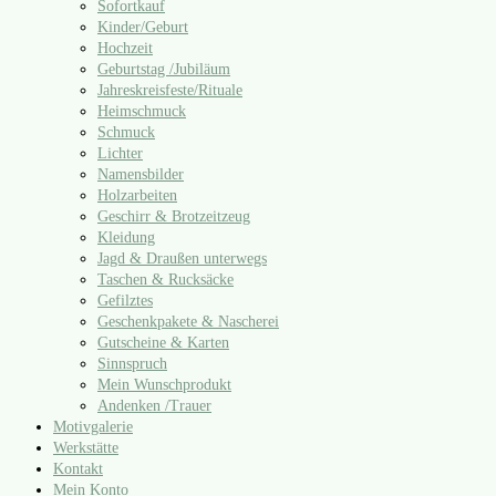
Sofortkauf
Kinder/​Geburt
Hochzeit
Geburtstag /​Jubiläum
Jahreskreisfeste/​Rituale
Heimschmuck
Schmuck
Lichter
Namensbilder
Holzarbeiten
Geschirr & Brotzeitzeug
Kleidung
Jagd & Draußen unterwegs
Taschen & Rucksäcke
Gefilztes
Geschenkpakete & Nascherei
Gutscheine & Karten
Sinnspruch
Mein Wunschprodukt
Andenken /​Trauer
Motivgalerie
Werkstätte
Kontakt
Mein Konto