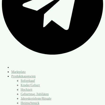
Marktplatz
Produktkategorien
Sofortkauf
Kinder/​Geburt
Hochzeit
Geburtstag /​Jubiläum
Jahreskreisfeste/​Rituale
Heimschmuck