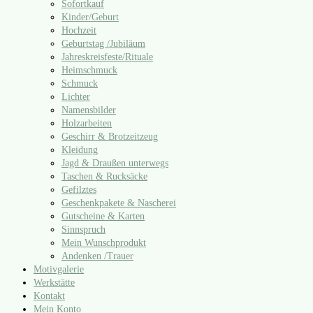
Sofortkauf
Kinder/​Geburt
Hochzeit
Geburtstag /​Jubiläum
Jahreskreisfeste/​Rituale
Heimschmuck
Schmuck
Lichter
Namensbilder
Holzarbeiten
Geschirr & Brotzeitzeug
Kleidung
Jagd & Draußen unterwegs
Taschen & Rucksäcke
Gefilztes
Geschenkpakete & Nascherei
Gutscheine & Karten
Sinnspruch
Mein Wunschprodukt
Andenken /​Trauer
Motivgalerie
Werkstätte
Kontakt
Mein Konto