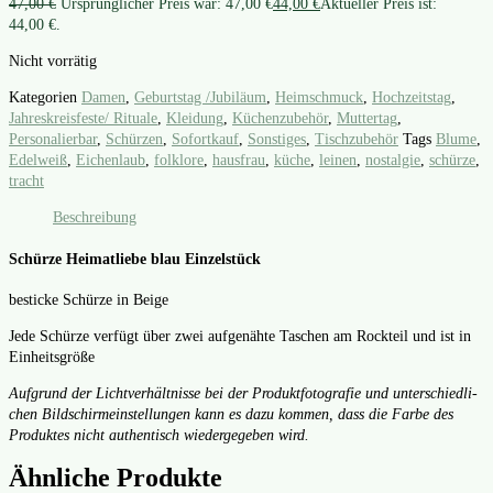
47,00
€
Ursprünglicher Preis war: 47,00 €
44,00
€
Aktueller Preis ist:
44,00 €.
Nicht vorrätig
Kategorien
Damen
,
Geburtstag /Jubiläum
,
Heimschmuck
,
Hochzeitstag
,
Jahreskreisfeste/ Rituale
,
Kleidung
,
Küchenzubehör
,
Muttertag
,
Personalierbar
,
Schürzen
,
Sofortkauf
,
Sonstiges
,
Tischzubehör
Tags
Blume
,
Edelweiß
,
Eichenlaub
,
folklore
,
hausfrau
,
küche
,
leinen
,
nostalgie
,
schürze
,
tracht
Beschreibung
Schürze Heimat
liebe blau Einzelstück
besti­cke Schür­ze in Beige
Jede Schür­ze ver­fügt über zwei auf­ge­näh­te Taschen am Rock­teil und ist in
Ein­heits­grö­ße
Auf­grund der Licht­ver­hält­nis­se bei der Pro­dukt­fo­to­gra­fie und unter­schied­li­
chen Bild­schirm­ein­stel­lun­gen kann es dazu kom­men, dass die Far­be des
Pro­duk­tes nicht authen­tisch wie­der­ge­ge­ben wird.
Ähnliche Produkte