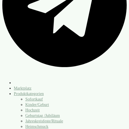
Marktplatz
Produktkategorien
Sofortkauf
Kinder/​Geburt
Hochzeit
Geburtstag /​Jubiläum
Jahreskreisfeste/​Rituale
Heimschmuck