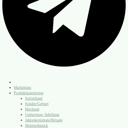
Marktplatz
Produktkategorien
Sofortkauf
Kinder/​Geburt
Hochzeit
Geburtstag /​Jubiläum
Jahreskreisfeste/​Rituale
Heimschmuck