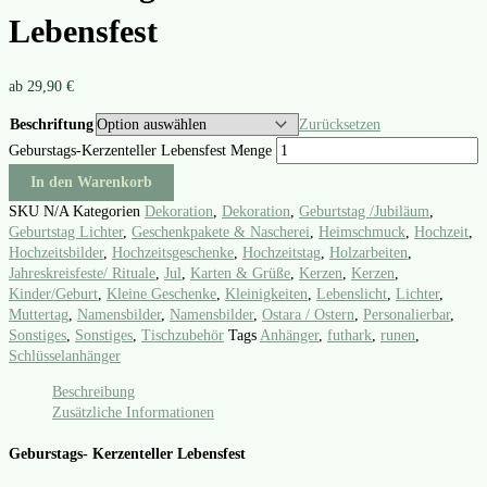
Lebensfest
ab
29,90
€
Beschriftung
Zurücksetzen
Geburstags-Kerzenteller Lebensfest Menge
In den Warenkorb
SKU
N/A
Kategorien
Dekoration
,
Dekoration
,
Geburtstag /Jubiläum
,
Geburtstag Lichter
,
Geschenkpakete & Nascherei
,
Heimschmuck
,
Hochzeit
,
Hochzeitsbilder
,
Hochzeitsgeschenke
,
Hochzeitstag
,
Holzarbeiten
,
Jahreskreisfeste/ Rituale
,
Jul
,
Karten & Grüße
,
Kerzen
,
Kerzen
,
Kinder/Geburt
,
Kleine Geschenke
,
Kleinigkeiten
,
Lebenslicht
,
Lichter
,
Muttertag
,
Namensbilder
,
Namensbilder
,
Ostara / Ostern
,
Personalierbar
,
Sonstiges
,
Sonstiges
,
Tischzubehör
Tags
Anhänger
,
futhark
,
runen
,
Schlüsselanhänger
Beschreibung
Zusätzliche Informationen
Geburstags- Kerzenteller Lebensfest