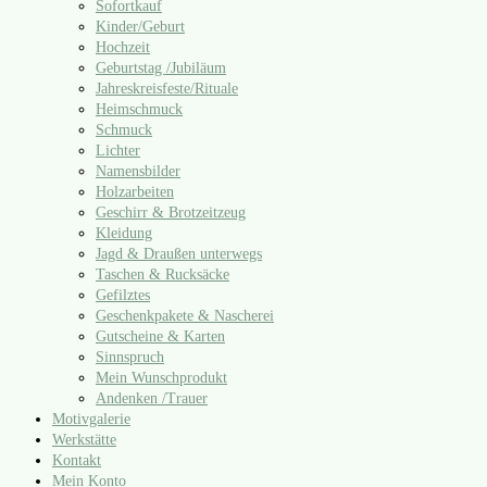
Sofortkauf
Kinder/​Geburt
Hochzeit
Geburtstag /​Jubiläum
Jahreskreisfeste/​Rituale
Heimschmuck
Schmuck
Lichter
Namensbilder
Holzarbeiten
Geschirr & Brotzeitzeug
Kleidung
Jagd & Draußen unterwegs
Taschen & Rucksäcke
Gefilztes
Geschenkpakete & Nascherei
Gutscheine & Karten
Sinnspruch
Mein Wunschprodukt
Andenken /​Trauer
Motivgalerie
Werkstätte
Kontakt
Mein Konto