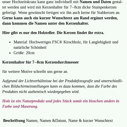
unser Hoch­zeits­kranz kann ganz indi­vi­du­ell mit
Namen und Daten
gestal­
tet wer­den und wird mit Ker­zen­hal­ter für 7 – 8cm dicke Stum­pen­ker­zen
gefer­tigt. Wenn gewünscht fer­ti­gen wir ihn auch ker­ne für Stab­ker­zen an.
Ger­ne kann auch ein kur­zer Wunsch­text am Rand ergänzt wer­den,
dann kom­men die Namen unter den Ker­zen­hal­ter.
Hier gibt es nur den Holztel­ler. Die Ker­zen fin­det ihr extra.
Mate­ri­al: Hoch­wer­ti­ges FSC® Kirsch­holz, für Lang­le­big­keit und
natür­li­che Schön­heit
Grö­ße: 20cm
Ker­zen­hal­ter für 7 – 8cm Ker­zen­durch­mes­ser
für wei­te­re Moti­ve schreibt uns ger­ne an.
Auf­grund der Licht­ver­hält­nis­se bei der Pro­dukt­fo­to­gra­fie und unter­schied­li­
chen Bild­schirm­ein­stel­lun­gen kann es dazu kom­men, dass die Far­be des
Pro­duk­tes nicht authen­tisch wie­der­ge­ge­ben wird.
Holz ist ein Natur­pro­dukt und jedes Stück somit ein biss­chen anders in
Far­be und Mase­rung.
Beschriftung
Namen, Namen &Datum, Name & kurzer Wunschtext