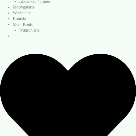
Andenken /​Trauer
Motivgalerie
Werkstätte
Kontakt
Mein Konto
Wunschliste