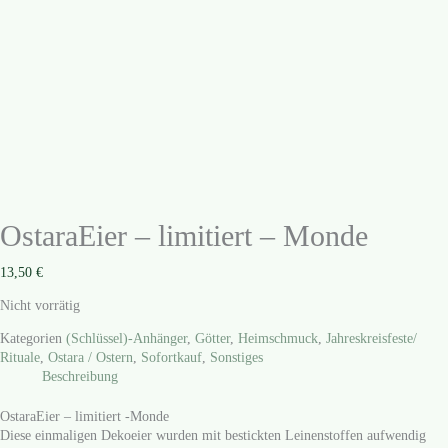
OstaraEier – limitiert – Monde
13,50
€
Nicht vorrätig
Kategorien
(Schlüssel)-Anhänger
,
Götter
,
Heimschmuck
,
Jahreskreisfeste/
Rituale
,
Ostara / Ostern
,
Sofortkauf
,
Sonstiges
Beschreibung
OstaraEier – limitiert ‑Monde
Die­se ein­ma­li­gen Deko­ei­er wur­den mit bestick­ten Lei­nen­stof­fen auf­wen­dig