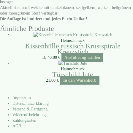
bezo­gen.
Aktu­ell sind noch wel­che mit dun­kel­blau­em, senf­gel­bem, wei­ßen, hell­grü­nem
oder moos­grü­nem Stoff ver­füg­bar.
Die Auf­la­ge ist limi­tiert und jedes Ei ein Uni­kat!
Ähnliche Produkte
Heimschmuck
Kissenhülle russisch Krustspirale
Kreuzstich
ab
40,00
€
Ausführung wählen
Heimschmuck
Türschild Jute
21,00
€
In den Warenkorb
Impressum
Datenschutzerklärung
Versand & Fertigung
Widerrufsbelehrung
Zahlungsarten
AGB