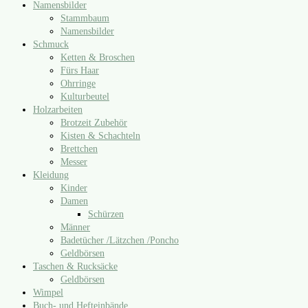
Namensbilder
Stammbaum
Namensbilder
Schmuck
Ketten & Broschen
Fürs Haar
Ohrringe
Kulturbeutel
Holzarbeiten
Brotzeit Zubehör
Kisten & Schachteln
Brettchen
Messer
Kleidung
Kinder
Damen
Schürzen
Männer
Badetücher /​Lätzchen /​Poncho
Geldbörsen
Taschen & Rucksäcke
Geldbörsen
Wimpel
Buch- und Hefteinbände