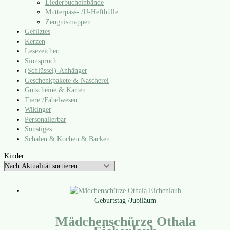
Liederbucheinbände
Mutterpass- /​U‑Hefthülle
Zeugnismappen
Gefilztes
Kerzen
Lesezeichen
Sinnspruch
(Schlüssel)-Anhänger
Geschenkpakete & Nascherei
Gutscheine & Karten
Tiere /​Fabelwesen
Wikinger
Personalierbar
Sonstiges
Schalen & Kochen & Backen
Kinder
Geburtstag /Jubiläum
Mädchenschürze Othala