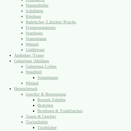
Namensbilder
Schultüten
Kleidung
Badetücher /​Lätzchen /​Poncho
Erinnerungskisten
Spardosen
Stammbaum
Wimpel
Geldbörsen
Andenken /​Trauer
Geburtstag /​Jubiläum
Geburtstag Lichter
Wandbild
Stammbaum
Wimpel
Heimschmuck
Geschirr & Brotzeitzeug
Brotzeit Zubehör
Brettchen
Brotdosen & Trinkflaschen
Tassen & Geschirr
Tischzubehör
Tischtücher