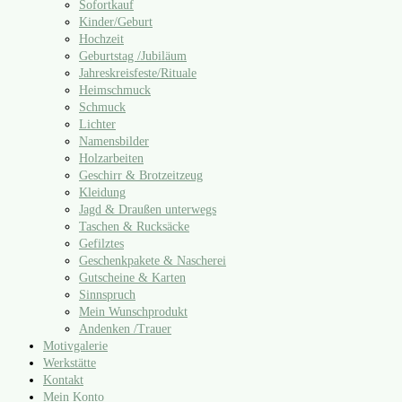
Sofortkauf
Kinder/​Geburt
Hochzeit
Geburtstag /​Jubiläum
Jahreskreisfeste/​Rituale
Heimschmuck
Schmuck
Lichter
Namensbilder
Holzarbeiten
Geschirr & Brotzeitzeug
Kleidung
Jagd & Draußen unterwegs
Taschen & Rucksäcke
Gefilztes
Geschenkpakete & Nascherei
Gutscheine & Karten
Sinnspruch
Mein Wunschprodukt
Andenken /​Trauer
Motivgalerie
Werkstätte
Kontakt
Mein Konto