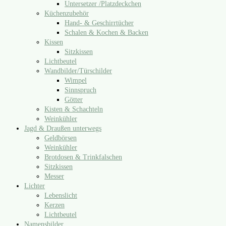
Untersetzer /​Platzdeckchen
Küchenzubehör
Hand- & Geschirrtücher
Schalen & Kochen & Backen
Kissen
Sitzkissen
Lichtbeutel
Wandbilder/​Türschilder
Wimpel
Sinnspruch
Götter
Kisten & Schachteln
Weinkühler
Jagd & Draußen unterwegs
Geldbörsen
Weinkühler
Brotdosen & Trinkfalschen
Sitzkissen
Messer
Lichter
Lebenslicht
Kerzen
Lichtbeutel
Namensbilder