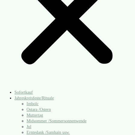
Sofortkauf
Jahreskreisfeste/​Rituale
Imbolc
Ostara /​Ostern
Muttertag
Midsommer /​Sommersonnenwende
Jul
Erntedank /​Samhain usw.