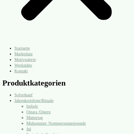
Startseite
Marktplatz
Motivgalerie
Werkstätte
Kontakt
Produktkategorien
Sofortkauf
Jahreskreisfeste/​Rituale
Imbolc
Ostara /​Ostern
Muttertag
Midsommer /​Sommersonnenwende
Jul