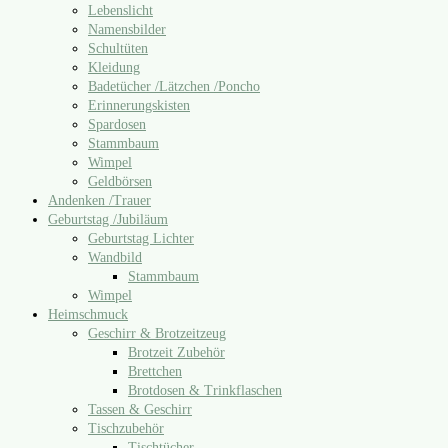
Lebenslicht
Namensbilder
Schultüten
Kleidung
Badetücher /​Lätzchen /​Poncho
Erinnerungskisten
Spardosen
Stammbaum
Wimpel
Geldbörsen
Andenken /​Trauer
Geburtstag /​Jubiläum
Geburtstag Lichter
Wandbild
Stammbaum
Wimpel
Heimschmuck
Geschirr & Brotzeitzeug
Brotzeit Zubehör
Brettchen
Brotdosen & Trinkflaschen
Tassen & Geschirr
Tischzubehör
Tischtücher