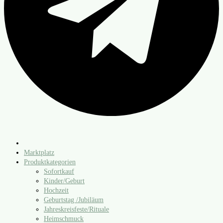
Marktplatz
Produktkategorien
Sofortkauf
Kinder/​Geburt
Hochzeit
Geburtstag /​Jubiläum
Jahreskreisfeste/​Rituale
Heimschmuck