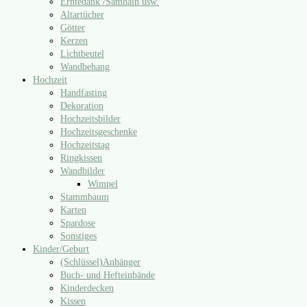
Erntedank /​Samhain usw.
Altartücher
Götter
Kerzen
Lichtbeutel
Wandbehang
Hochzeit
Handfasting
Dekoration
Hochzeitsbilder
Hochzeitsgeschenke
Hochzeitstag
Ringkissen
Wandbilder
Wimpel
Stammbaum
Karten
Spardose
Sonstiges
Kinder/​Geburt
(Schlüssel)Anhänger
Buch- und Hefteinbände
Kinderdecken
Kissen