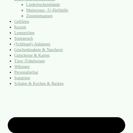
Liederbucheinbände
Mutterpass- /​U‑Hefthülle
Zeugnismappen
Gefilztes
Kerzen
Lesezeichen
Sinnspruch
(Schlüssel)-Anhänger
Geschenkpakete & Nascherei
Gutscheine & Karten
Tiere /​Fabelwesen
Wikinger
Personalierbar
Sonstiges
Schalen & Kochen & Backen