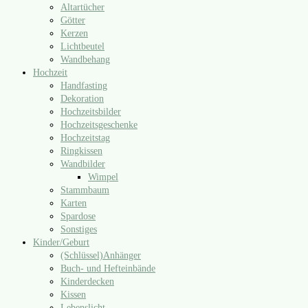
Altartücher
Götter
Kerzen
Lichtbeutel
Wandbehang
Hochzeit
Handfasting
Dekoration
Hochzeitsbilder
Hochzeitsgeschenke
Hochzeitstag
Ringkissen
Wandbilder
Wimpel
Stammbaum
Karten
Spardose
Sonstiges
Kinder/​Geburt
(Schlüssel)Anhänger
Buch- und Hefteinbände
Kinderdecken
Kissen
Lebenslicht